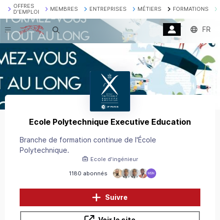
OFFRES
MEMBRES
ENTREPRISES
MÉTIERS
FORMATIONS
D'EMPLOI
FR
Recherche
Ecole Polytechnique Executive Education
Branche de formation continue de l'École
Polytechnique.
Ecole d'ingénieur
1180 abonnés
MSN
Suivre
Voir le site