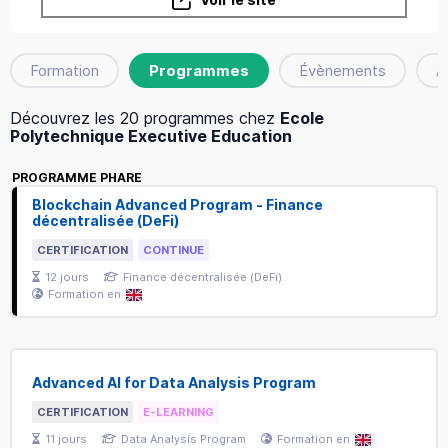
Formation
Programmes
Évènements
A
Découvrez les 20 programmes chez
Ecole
Polytechnique Executive Education
PROGRAMME PHARE
Blockchain Advanced Program - Finance
décentralisée (DeFi)
CERTIFICATION
CONTINUE
12
jours
Finance décentralisée (DeFi)
Formation en
Advanced AI for Data Analysis Program
CERTIFICATION
E-LEARNING
11
jours
Data Analysis Program
Formation en