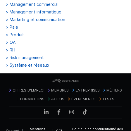
>
Management commercial
>
Management informatique
>
Marketing et communication
>
Paie
>
Produit
>
QA
>
RH
>
Risk management
>
Système et réseaux
OFFRES D'EMPLOI
MEMBRES
ENTREPRISES
MÉTIERS
FORMATIONS
ACTUS
ÉVÈNEMENTS
TESTS
Mentions
Politique de confidentialité des
Contact
|
|
CGU
|