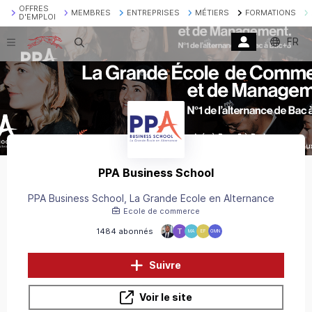
OFFRES
MEMBRES
ENTREPRISES
MÉTIERS
FORMATIONS
D'EMPLOI
FR
Recherche
PPA Business School
PPA Business School, La Grande Ecole en Alternance
Ecole de commerce
1484 abonnés
MA
EF
GMN
Suivre
Voir le site