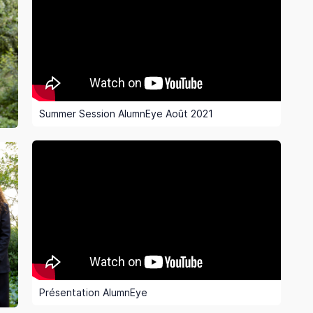
Summer Session AlumnEye Août 2021
Présentation AlumnEye