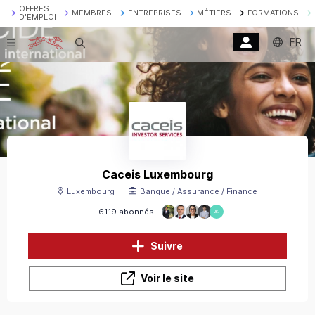
OFFRES
MEMBRES
ENTREPRISES
MÉTIERS
FORMATIONS
D'EMPLOI
FR
Recherche
Caceis Luxembourg
Luxembourg
Banque / Assurance / Finance
6119 abonnés
JK
Suivre
Voir le site