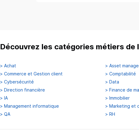
Découvrez les catégories métiers de l
>
Achat
>
Asset manag
>
Commerce et Gestion client
>
Comptabilité
>
Cybersécurité
>
Data
>
Direction financière
>
Finance de m
>
IA
>
Immobilier
>
Management informatique
>
Marketing et 
>
QA
>
RH