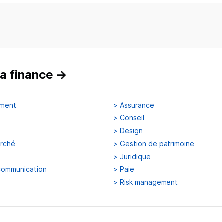
a finance
→
ement
>
Assurance
>
Conseil
>
Design
arché
>
Gestion de patrimoine
>
Juridique
communication
>
Paie
>
Risk management