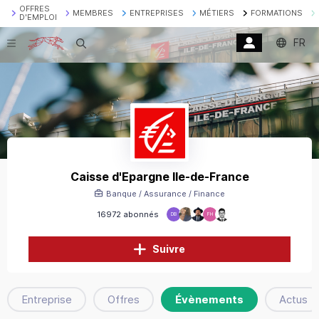
OFFRES
MEMBRES
ENTREPRISES
MÉTIERS
FORMATIONS
D'EMPLOI
FR
Recherche
Caisse d'Epargne Ile-de-France
Banque / Assurance / Finance
16972 abonnés
DB
FH
Suivre
Entreprise
Offres
Évènements
Actus