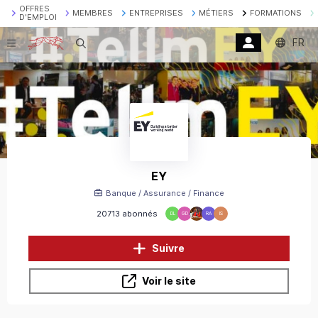
OFFRES
MEMBRES
ENTREPRISES
MÉTIERS
FORMATIONS
D'EMPLOI
FR
Recherche
EY
Banque / Assurance / Finance
20713 abonnés
DL
GD
RA
IS
Suivre
Voir le site