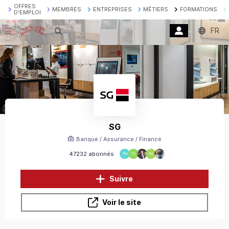
OFFRES
MEMBRES
ENTREPRISES
MÉTIERS
FORMATIONS
D'EMPLOI
FR
Recherche
SG
Banque / Assurance / Finance
47232 abonnés
PM
TC
SH
Suivre
Voir le site