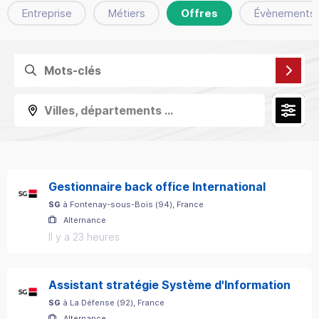
Entreprise
Métiers
Offres
Évènements
Villes, départements ...
Gestionnaire back office International
SG
à
Fontenay-sous-Bois
(
94
)
, France
Alternance
Il y a 23 heures
Assistant stratégie Système d'Information
SG
à
La Défense
(
92
)
, France
Alternance