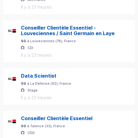
Il y a 23 heures
Conseiller Clientèle Essentiel -
Louveciennes / Saint Germain en Laye
SG
à
Louveciennes
(
78
)
, France
CDI
Il y a 23 heures
Data Scientist
SG
à
La Défense
(
92
)
, France
Stage
Il y a 23 heures
Conseiller Clientèle Essentiel
SG
à
Talence
(
33
)
, France
CDD