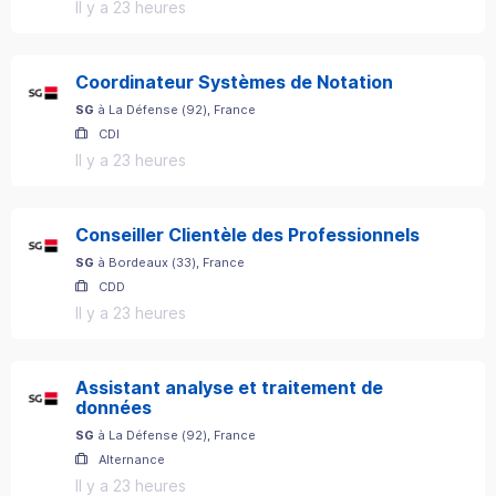
Il y a 23 heures
Coordinateur Systèmes de Notation
SG
à
La Défense
(
92
)
, France
CDI
Il y a 23 heures
Conseiller Clientèle des Professionnels
SG
à
Bordeaux
(
33
)
, France
CDD
Il y a 23 heures
Assistant analyse et traitement de
données
SG
à
La Défense
(
92
)
, France
Alternance
Il y a 23 heures