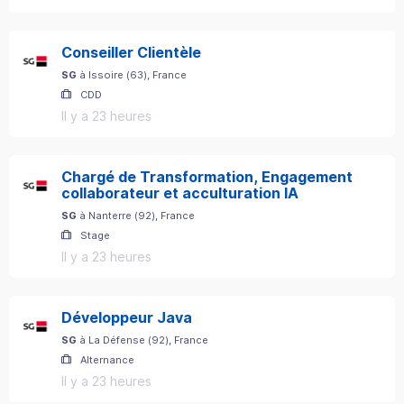
Conseiller Clientèle
SG
à
Issoire
(
63
)
, France
CDD
Il y a 23 heures
Chargé de Transformation, Engagement
collaborateur et acculturation IA
SG
à
Nanterre
(
92
)
, France
Stage
Il y a 23 heures
Développeur Java
SG
à
La Défense
(
92
)
, France
Alternance
Il y a 23 heures