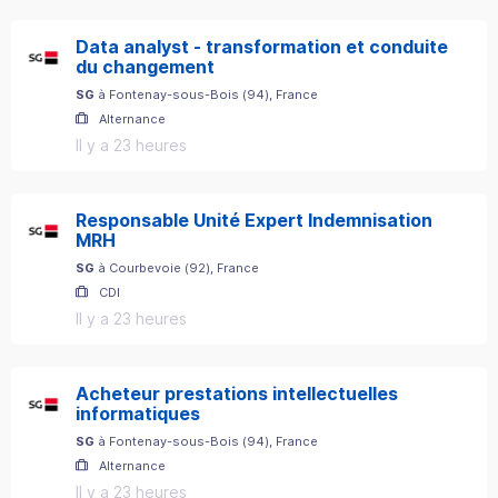
Data analyst - transformation et conduite
du changement
SG
à
Fontenay-sous-Bois
(
94
)
, France
Alternance
Il y a 23 heures
Responsable Unité Expert Indemnisation
MRH
SG
à
Courbevoie
(
92
)
, France
CDI
Il y a 23 heures
Acheteur prestations intellectuelles
informatiques
SG
à
Fontenay-sous-Bois
(
94
)
, France
Alternance
Il y a 23 heures