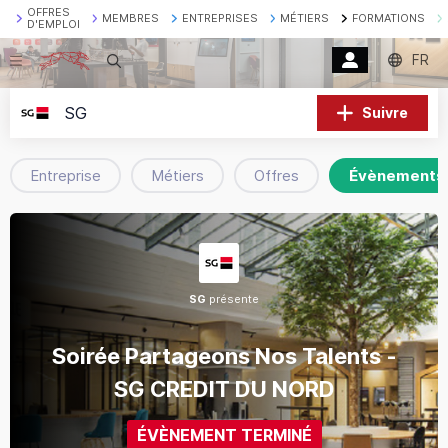
OFFRES
MEMBRES
ENTREPRISES
MÉTIERS
FORMATIONS
D'EMPLOI
FR
Recherche
SG
Suivre
Entreprise
Métiers
Offres
Évènements
SG
présente
Soirée Partageons Nos Talents -
SG CREDIT DU NORD
ÉVÈNEMENT TERMINÉ