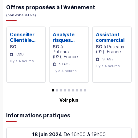
Offres proposées à l'évènement
(
non exhaustive
)
Conseiller
Analyste
Assistant
Clientèle
risques
commercial
pour les
sur
SG
SG
à
SG
à
Puteaux
étudiants
opérations
Puteaux
(
92
)
, France
CDD
de marché
(
92
)
, France
STAGE
Il y a 4 heures
STAGE
Il y a 4 heures
Il y a 4 heures
avis
avis
avis
avis
avis
avis
avis
avis
avis
Voir plus
Informations pratiques
18 juin 2024
De
16h00
à
19h00