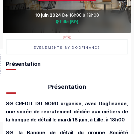
18 juin 2024
De
16h00
à
19h00
Lille
(
59
)
ÉVÈNEMENTS BY DOGFINANCE
GER
Présentation
Présentation
SG CREDIT DU NORD organise, avec Dogfinance,
une soirée de recrutement dédiée aux métiers de
la banque de détail le mardi 18 juin, à Lille, à 18h00
SG, la Banque de détail du groupe Société