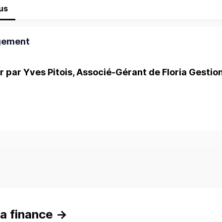
us
gement
ur par Yves Pitois, Associé-Gérant de Floria Gestio
a finance
→