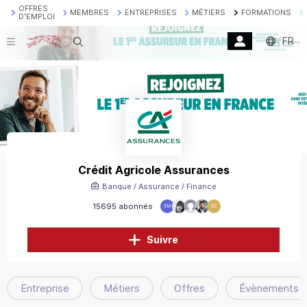
OFFRES
MEMBRES
ENTREPRISES
MÉTIERS
FORMATIONS
D'EMPLOI
FR
Recherche
Crédit Agricole Assurances
Banque / Assurance / Finance
15695 abonnés
EM
SC
Suivre
Entreprise
Métiers
Offres
Évènements