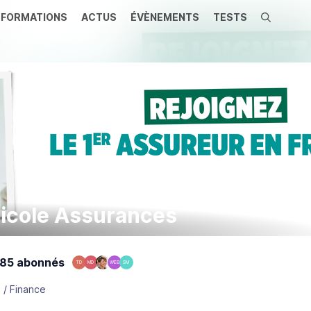
FORMATIONS
ACTUS
ÉVÈNEMENTS
TESTS
Recherche
ricole Assurances
85 abonnés
TD
MD
WEB
SM
 / Finance