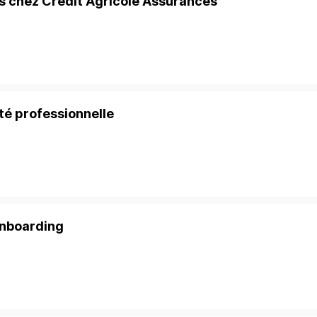
s chez Crédit Agricole Assurances
ité professionnelle
onboarding