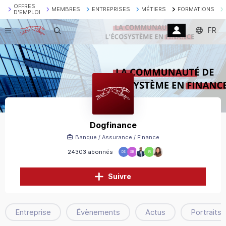
OFFRES
MEMBRES
ENTREPRISES
MÉTIERS
FORMATIONS
D'EMPLOI
FR
Recherche
Dogfinance
Banque / Assurance / Finance
24303 abonnés
DS
SB
IR
Suivre
Entreprise
Évènements
Actus
Portraits