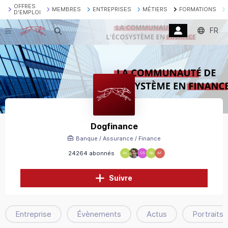
OFFRES
MEMBRES
ENTREPRISES
MÉTIERS
FORMATIONS
D'EMPLOI
FR
Recherche
Dogfinance
Banque / Assurance / Finance
24264 abonnés
AK
CG
SB
AF
Suivre
Entreprise
Évènements
Actus
Portraits