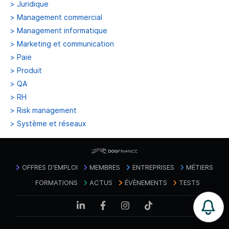
>
Juridique
>
Management commercial
>
Management informatique
>
Marketing et communication
>
Paie
>
Produit
>
QA
>
RH
>
Risk management
>
Système et réseaux
OFFRES D'EMPLOI
MEMBRES
ENTREPRISES
MÉTIERS
FORMATIONS
ACTUS
ÉVÈNEMENTS
TESTS