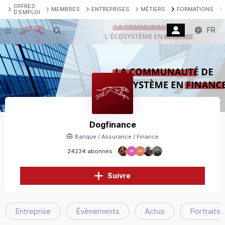
OFFRES
MEMBRES
ENTREPRISES
MÉTIERS
FORMATIONS
D'EMPLOI
FR
Recherche
Dogfinance
Banque / Assurance / Finance
24234 abonnés
DB
AD
Suivre
Entreprise
Évènements
Actus
Portraits