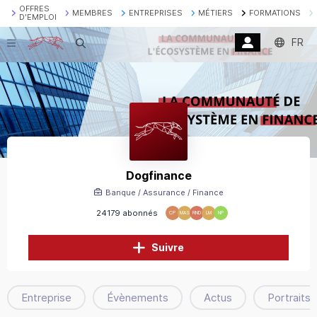
OFFRES
MEMBRES
ENTREPRISES
MÉTIERS
FORMATIONS
D'EMPLOI
FR
Recherche
Dogfinance
Banque / Assurance / Finance
24179 abonnés
CP
MAS
RND
LM
NP
Suivre
Entreprise
Évènements
Actus
Portraits