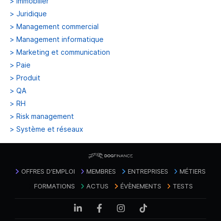
>
Immobilier
>
Juridique
>
Management commercial
>
Management informatique
>
Marketing et communication
>
Paie
>
Produit
>
QA
>
RH
>
Risk management
>
Système et réseaux
OFFRES D'EMPLOI
MEMBRES
ENTREPRISES
MÉTIERS
FORMATIONS
ACTUS
ÉVÈNEMENTS
TESTS