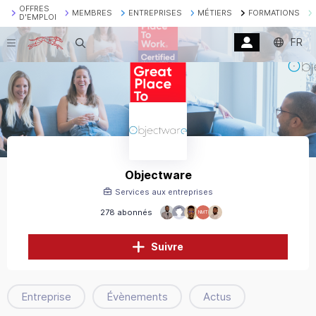
OFFRES
MEMBRES
ENTREPRISES
MÉTIERS
FORMATIONS
D'EMPLOI
FR
Recherche
Objectware
Services aux entreprises
278 abonnés
NMT
Suivre
Entreprise
Évènements
Actus