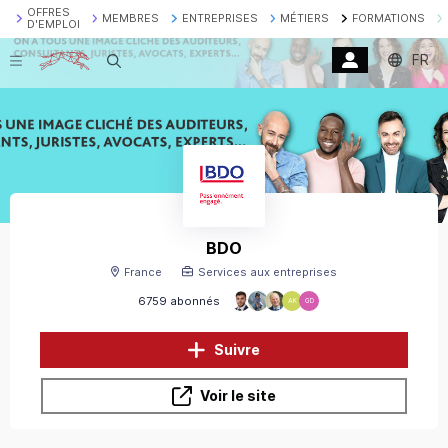
OFFRES
MEMBRES
ENTREPRISES
MÉTIERS
FORMATIONS
D'EMPLOI
FR
Recherche
BDO
France
Services aux entreprises
6759 abonnés
AK
GD
Suivre
Voir le site