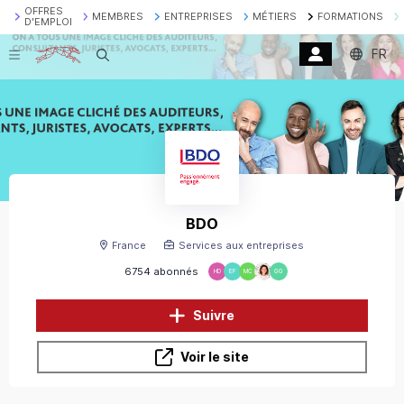
OFFRES
MEMBRES
ENTREPRISES
MÉTIERS
FORMATIONS
D'EMPLOI
FR
Recherche
BDO
France
Services aux entreprises
6754 abonnés
HD
EF
MC
GG
Suivre
Voir le site