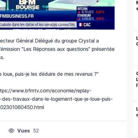
irecteur Général Délégué du groupe Crystal a
l'émission "Les Réponses aux questions" présentée
s.
 loue, puis-je les déduire de mes revenus ?"
https://www.bfmtv.com/economie/replay-
s-des-travaux-dans-le-logement-que-je-loue-puis-
-202301060450.html
Vues
52