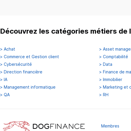
Découvrez les catégories métiers de l
>
Achat
>
Asset manag
>
Commerce et Gestion client
>
Comptabilité
>
Cybersécurité
>
Data
>
Direction financière
>
Finance de m
>
IA
>
Immobilier
>
Management informatique
>
Marketing et 
>
QA
>
RH
Membres