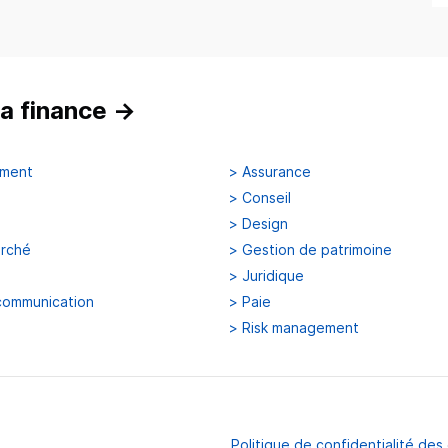
a finance
→
ement
>
Assurance
>
Conseil
>
Design
arché
>
Gestion de patrimoine
>
Juridique
communication
>
Paie
>
Risk management
Politique de confidentialité de