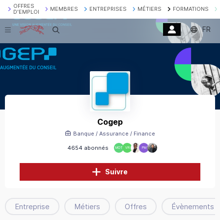
OFFRES
MEMBRES
ENTREPRISES
MÉTIERS
FORMATIONS
D'EMPLOI
FR
Recherche
Cogep
Banque / Assurance / Finance
4654 abonnés
MOT
VR
PM
Suivre
Entreprise
Métiers
Offres
Évènements