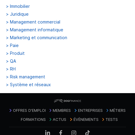
>
Immobilier
>
Juridique
>
Management commercial
>
Management informatique
>
Marketing et communication
>
Paie
>
Produit
>
QA
>
RH
>
Risk management
>
Système et réseaux
OFFRES D'EMPLOI
MEMBRES
ENTREPRISES
MÉTIERS
FORMATIONS
ACTUS
ÉVÈNEMENTS
TESTS