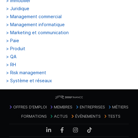
>
Immobilier
>
Juridique
>
Management commercial
>
Management informatique
>
Marketing et communication
>
Paie
>
Produit
>
QA
>
RH
>
Risk management
>
Système et réseaux
OFFRES D'EMPLOI
MEMBRES
ENTREPRISES
MÉTIERS
FORMATIONS
ACTUS
ÉVÈNEMENTS
TESTS