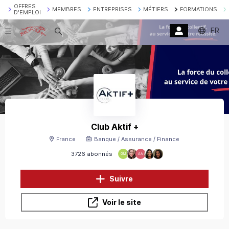
OFFRES
MEMBRES
ENTREPRISES
MÉTIERS
FORMATIONS
D'EMPLOI
FR
Recherche
Club Aktif +
France
Banque / Assurance / Finance
3726 abonnés
GM
AA
Suivre
Voir le site