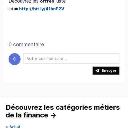
Découvrez les
juste
offres
ici
➡️
http://bit.ly/41hnF2V
0 commentaire
C
Envoyer
Découvrez les catégories métiers
de la finance
→
>
Achat