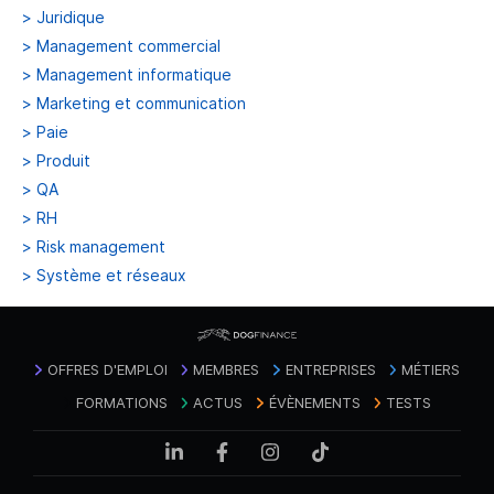
>
Juridique
>
Management commercial
>
Management informatique
>
Marketing et communication
>
Paie
>
Produit
>
QA
>
RH
>
Risk management
>
Système et réseaux
OFFRES D'EMPLOI
MEMBRES
ENTREPRISES
MÉTIERS
FORMATIONS
ACTUS
ÉVÈNEMENTS
TESTS