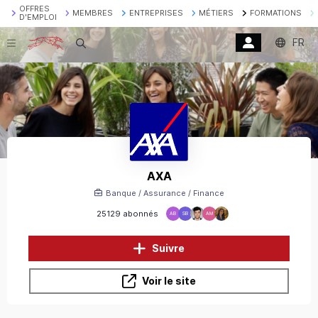
OFFRES
MEMBRES
ENTREPRISES
MÉTIERS
FORMATIONS
D'EMPLOI
FR
Recherche
AXA
Banque / Assurance / Finance
25129 abonnés
AB
SB
AM
Suivre
Voir le site