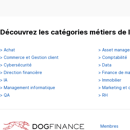
Découvrez les catégories métiers de l
>
Achat
>
Asset manag
>
Commerce et Gestion client
>
Comptabilité
>
Cybersécurité
>
Data
>
Direction financière
>
Finance de m
>
IA
>
Immobilier
>
Management informatique
>
Marketing et 
>
QA
>
RH
Membres