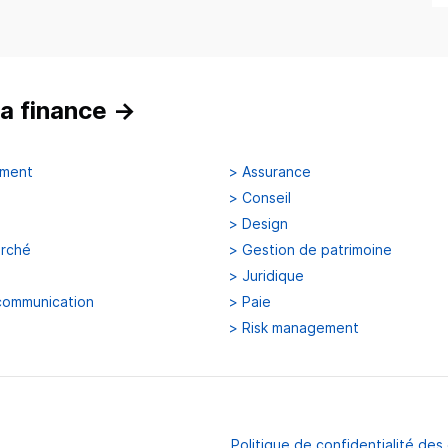
a finance
→
ement
>
Assurance
>
Conseil
>
Design
arché
>
Gestion de patrimoine
>
Juridique
communication
>
Paie
>
Risk management
Politique de confidentialité de