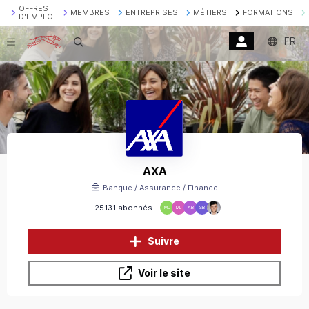
OFFRES
MEMBRES
ENTREPRISES
MÉTIERS
FORMATIONS
D'EMPLOI
FR
Recherche
AXA
Banque / Assurance / Finance
25131 abonnés
MD
ML
AB
SB
Suivre
Voir le site