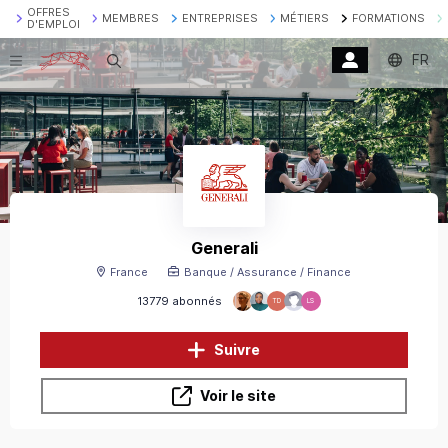
OFFRES
MEMBRES
ENTREPRISES
MÉTIERS
FORMATIONS
D'EMPLOI
FR
Recherche
Generali
France
Banque / Assurance / Finance
13779 abonnés
TD
LS
Suivre
Voir le site