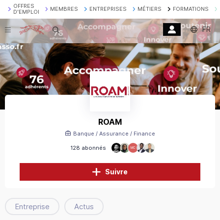
OFFRES
MEMBRES
ENTREPRISES
MÉTIERS
FORMATIONS
D'EMPLOI
FR
Recherche
ROAM
Banque / Assurance / Finance
128 abonnés
MC
Suivre
Entreprise
Actus