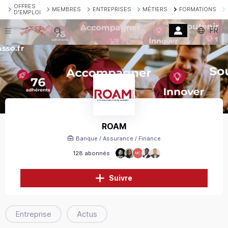
OFFRES
MEMBRES
ENTREPRISES
MÉTIERS
FORMATIONS
D'EMPLOI
FR
Recherche
ROAM
Banque / Assurance / Finance
128 abonnés
MC
Suivre
Entreprise
Actus