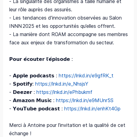
- La singularité des organismes à taille humaine et
leur rôle auprès des assurés.
- Les tendances d’innovation observées au Salon
INNN 2025 et les opportunités qu’elles offrent.
- La manière dont ROAM accompagne ses membres
face aux enjeux de transformation du secteur.
𝗣𝗼𝘂𝗿 𝗲́𝗰𝗼𝘂𝘁𝗲𝗿 𝗹’𝗲́𝗽𝗶𝘀𝗼𝗱𝗲 :
- 𝗔𝗽𝗽𝗹𝗲 𝗽𝗼𝗱𝗰𝗮𝘀𝘁𝘀 :
https://lnkd.in/e9gfRK_t
- 𝗦𝗽𝗼𝘁𝗶𝗳𝘆:
https://lnkd.in/e_NhsjsY
- 𝗗𝗲𝗲𝘇𝗲𝗿 :
https://lnkd.in/ePhbukmf
- 𝗔𝗺𝗮𝘇𝗼𝗻 𝗠𝘂𝘀𝗶𝗰 :
https://lnkd.in/e9MUnr5S
- 𝗬𝗼𝘂𝗧𝘂𝗯𝗲 𝗽𝗼𝗱𝗰𝗮𝘀𝘁 :
https://lnkd.in/enhKt4Gp
Merci à Antoine pour l’invitation et la qualité de cet
échange !