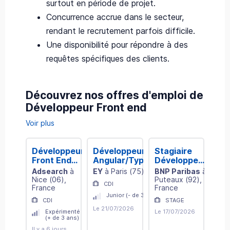
surtout en période de projet.
Concurrence accrue dans le secteur,
rendant le recrutement parfois difficile.
Une disponibilité pour répondre à des
requêtes spécifiques des clients.
Découvrez nos offres d'emploi de
Développeur Front end
Voir plus
Développeur
Développeur Front
Stagiaire
Dév
Front End
Angular/Typescript
Développeur
Ang
React Node
- EY FABERNOVEL
Angular H/F
- 
Adsearch
à
EY
à
Paris
(
75
)
, France
BNP Paribas
à
EY
senior H/F
Nice
(
06
)
,
Puteaux
(
92
)
,
CDI
C
France
France
Junior (- de 3 ans)
CDI
STAGE
Le 21/07/2026
Le 0
Expérimenté
Le 17/07/2026
(+ de 3 ans)
Il y a 6 jours