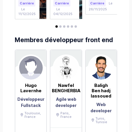
Carrière
Carrière
Carrière
Le
Car
ou
cash.
sur la
Pir
Le
Le
26/11/2025
21/1
stabilité
carrière des
Bou
11/12/2025
04/12/2025
?
jeunes
avis
avis
avis
avis
avis
avis
Membres développeur front end
Hugo
Nawfel
Baligh
B
Lavernhe
BENGHERBIA
Ben hadj
CA
lassoued
Développeur
Agile web
Web
Fullstack
developer
developer
Toulouse
,
Paris
,
As
France
France
Tunis
,
con
Tunisie