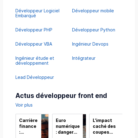
Développeur Logiciel
Développeur mobile
Embarqué
Développeur PHP
Développeur Python
Développeur VBA
Ingénieur Devops
Ingénieur étude et
Intégrateur
développement
Lead Développeur
Actus développeur front end
Voir plus
Carrière
Euro
L'impact
Fin
finance
numérique
caché des
Com
:
: danger
coupes
: Le
FinTech
pour votre
budgétaires
Réc