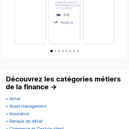
Ge
COMPÉTENCES
INFORMATIQUES
Ch
UTILISÉES
fi
PHP
Au
Node.js
Python
JAVA
JEE
avis
avis
avis
avis
avis
avis
avis
avis
C++
SQL
Wordpress
Découvrez les catégories métiers
de la finance
→
>
Achat
>
Asset management
>
Assurance
>
Banque de détail
>
Commerce et Gestion client