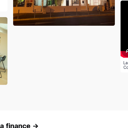
La
C
a finance
→