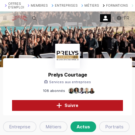
OFFRES
MEMBRES
ENTREPRISES
MÉTIERS
FORMATIONS
D'EMPLOI
FR
Recherche
Prelys Courtage
Services aux entreprises
108 abonnés
Suivre
Entreprise
Métiers
Actus
Portraits