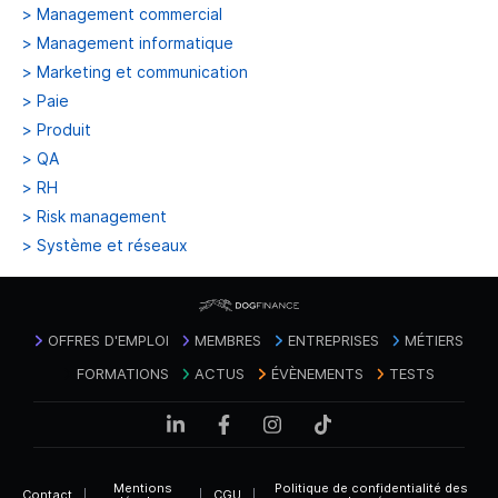
>
Management commercial
>
Management informatique
>
Marketing et communication
>
Paie
>
Produit
>
QA
>
RH
>
Risk management
>
Système et réseaux
OFFRES D'EMPLOI
MEMBRES
ENTREPRISES
MÉTIERS
FORMATIONS
ACTUS
ÉVÈNEMENTS
TESTS
Mentions
Politique de confidentialité des
Contact
|
|
CGU
|