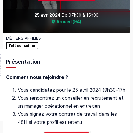
25 avr. 2024
De
07h30
à
15h00
Arcueil
(
94
)
MÉTIERS AFFILIÉS
Téléconseiller
GER
Présentation
Comment nous rejoindre ?
Vous candidatez pour le 25 avril 2024 (9h30-17h)
Vous rencontrez un conseiller en recrutement et
un manager opérationnel en entretien
Vous signez votre contrat de travail dans les
48H si votre profil est retenu