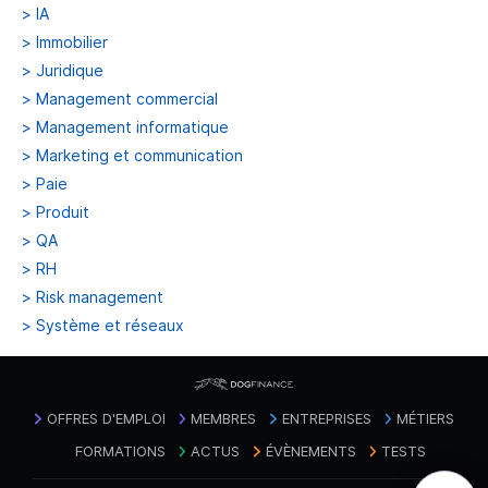
>
IA
>
Immobilier
>
Juridique
>
Management commercial
>
Management informatique
>
Marketing et communication
>
Paie
>
Produit
>
QA
>
RH
>
Risk management
>
Système et réseaux
OFFRES D'EMPLOI
MEMBRES
ENTREPRISES
MÉTIERS
FORMATIONS
ACTUS
ÉVÈNEMENTS
TESTS