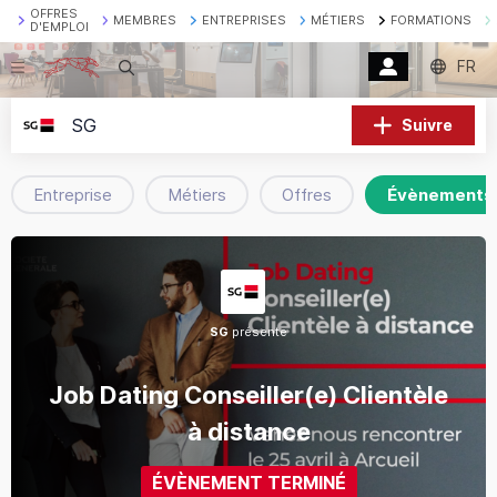
OFFRES
MEMBRES
ENTREPRISES
MÉTIERS
FORMATIONS
D'EMPLOI
FR
Recherche
SG
Suivre
Entreprise
Métiers
Offres
Évènements
SG
présente
Job Dating Conseiller(e) Clientèle
à distance
ÉVÈNEMENT TERMINÉ