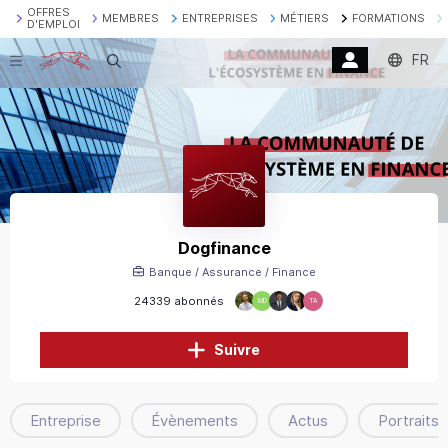
OFFRES
MEMBRES
ENTREPRISES
MÉTIERS
FORMATIONS
D'EMPLOI
FR
Recherche
Dogfinance
Banque / Assurance / Finance
24339 abonnés
MD
TA
Suivre
Entreprise
Évènements
Actus
Portraits