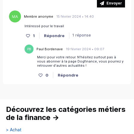
Envoyer
MA
Membre anonyme
15 février 2024 • 14:40
Intéressé pour le travail
1 réponse
1
Répondre
Paul Bordenave
19 février 2024 • 09:07
PB
Merci pour votre retour. N'hésitez surtout pas à
vous abonner à la page Dogfinance, vous pourrez y
retrouver d'autres actualités !
0
Répondre
Découvrez les catégories métiers
de la finance
→
>
Achat