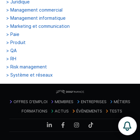
>
Juridique
>
Management commercial
>
Management informatique
>
Marketing et communication
>
Paie
>
Produit
>
QA
>
RH
>
Risk management
>
Système et réseaux
OFFRES D'EMPLOI
MEMBRES
ENTREPRISES
MÉTIERS
FORMATIONS
ACTUS
ÉVÈNEMENTS
TESTS