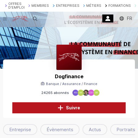
OFFRES
MEMBRES
ENTREPRISES
MÉTIERS
FORMATIONS
D'EMPLOI
FR
Recherche
Dogfinance
Banque / Assurance / Finance
24265 abonnés
KG
AK
CG
SB
Suivre
Entreprise
Évènements
Actus
Portraits