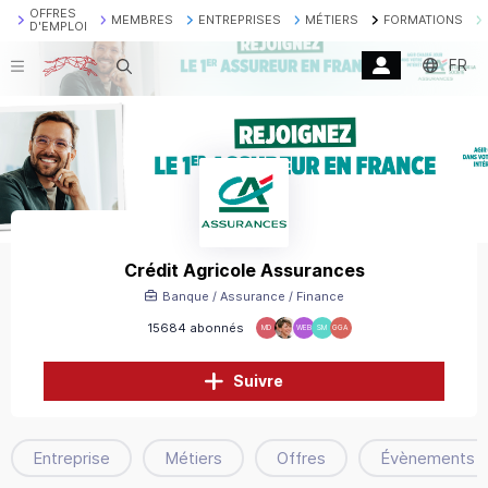
OFFRES
MEMBRES
ENTREPRISES
MÉTIERS
FORMATIONS
D'EMPLOI
FR
Recherche
Crédit Agricole Assurances
Banque / Assurance / Finance
15684 abonnés
MD
WEB
SM
GGA
Suivre
Entreprise
Métiers
Offres
Évènements