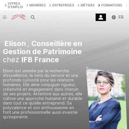
OFFRES
MEMBRES
ENTREPRISES
MÉTIERS
FORMATIONS
D'EMPLOI
Recherche
FR
Elison
,
Conseillère en
Gestion de Patrimoine
chez
IFB France
Elison est animée par la recherche
d’excellence, le sens du service et une
profonde curiosité pour les relations
humaines. Elle aime conjuguer rigueur,
créativité et engagement dans chacun
de ses projets. Attentive aux autres, elle
cultive une approche humaine et durable
dans tout ce qu’elle entreprend. Sa
polyvalence et son enthousiasme en
font une professionnelle aussi investie
qu’inspirante.