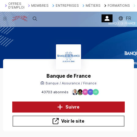
OFFRES
MEMBRES
ENTREPRISES
MÉTIERS
FORMATIONS
D'EMPLOI
FR
Recherche
Banque de France
Banque / Assurance / Finance
43703 abonnés
BR
FF
LM
Suivre
Voir le site