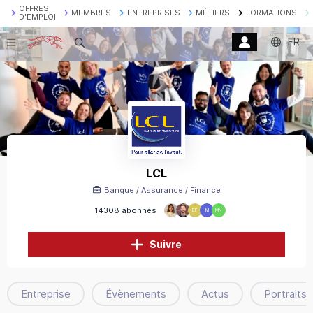
OFFRES
MEMBRES
ENTREPRISES
MÉTIERS
FORMATIONS
D'EMPLOI
FR
Recherche
LCL
Banque / Assurance / Finance
14308 abonnés
EF
IM
MN
Suivre
Entreprise
Évènements
Actus
Portraits