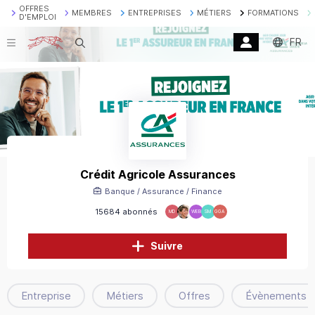
OFFRES
MEMBRES
ENTREPRISES
MÉTIERS
FORMATIONS
D'EMPLOI
FR
Recherche
Crédit Agricole Assurances
Banque / Assurance / Finance
15684 abonnés
MD
WEB
SM
GGA
Suivre
Entreprise
Métiers
Offres
Évènements