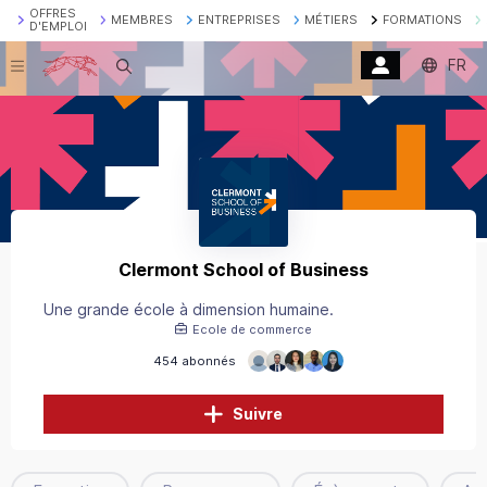
OFFRES
MEMBRES
ENTREPRISES
MÉTIERS
FORMATIONS
D'EMPLOI
FR
Recherche
Clermont School of Business
Une grande école à dimension humaine.
Ecole de commerce
454 abonnés
Suivre