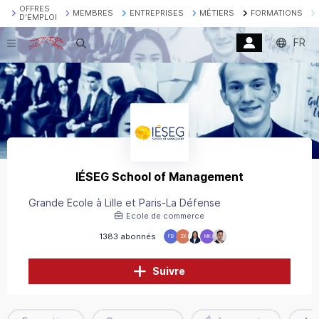
OFFRES
MEMBRES
ENTREPRISES
MÉTIERS
FORMATIONS
D'EMPLOI
FR
Recherche
IÉSEG School of Management
Grande Ecole à Lille et Paris-La Défense
Ecole de commerce
1383 abonnés
FB
ZK
MK
Suivre