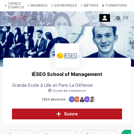
OFFRES
MEMBRES
ENTREPRISES
MÉTIERS
FORMATIONS
D'EMPLOI
FR
Recherche
IÉSEG School of Management
Grande Ecole à Lille et Paris-La Défense
Ecole de commerce
1383 abonnés
FB
ZK
MK
Suivre