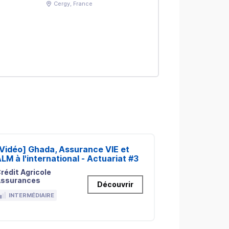
Cergy
, France
Nan
COMPÉTENCE
SQL
QlickView
Tableau
Vidéo] Ghada, Assurance VIE et
[Vidéo] Jére
LM à l'international - Actuariat #3
#8
rédit Agricole
Crédit Agrico
ssurances
Assurances
Découvrir
INTERMÉDIAIRE
INTERMÉDIA