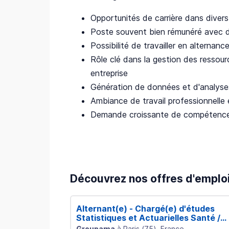
Opportunités de carrière dans divers
Poste souvent bien rémunéré avec d
Possibilité de travailler en alternanc
Rôle clé dans la gestion des ressou
entreprise
Génération de données et d'analyses
Ambiance de travail professionnelle 
Demande croissante de compétences 
Découvrez nos offres d'emplo
Alternant(e) - Chargé(e) d'études
Statistiques et Actuarielles Santé /
Prévoyance H/F
Groupama
à
Paris
(
75
)
, France