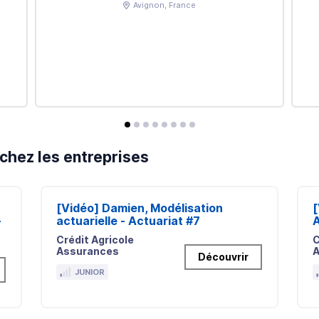
Avignon
, France
avis
avis
avis
avis
avis
avis
avis
avis
chez les entreprises
[Vidéo] Damien, Modélisation
[
-
actuarielle - Actuariat #7
A
Crédit Agricole
C
Assurances
A
Découvrir
JUNIOR