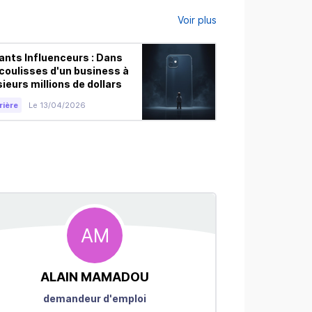
Voir plus
ants Influenceurs : Dans
Euro numérique 
 coulisses d'un business à
votre cash.
sieurs millions de dollars
Carrière
Le 04/1
rière
Le 13/04/2026
AM
ALAIN
MAMADOU
Vincen
demandeur d'emploi
An