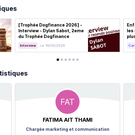
tiques
[Trophée Dogfinance 2026] -
Enf
Interview - Dylan Sabot, 2eme
les
du Trophée Dogfinance
plu
Interview
Le 19/05/2026
Car
avis
avis
avis
avis
avis
avis
tistiques
FAT
FATIMA
AIT THAMI
Chargée marketing et communication