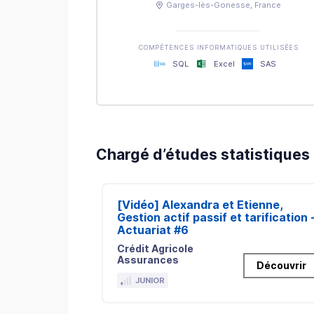
Garges-lès-Gonesse
, France
COMPÉTENCES INFORMATIQUES UTILISÉES
SQL
Excel
SAS
Chargé d’études statistiques 
[Vidéo] Alexandra et Etienne,
Gestion actif passif et tarification 
Actuariat #6
Crédit Agricole
Assurances
Découvrir
JUNIOR