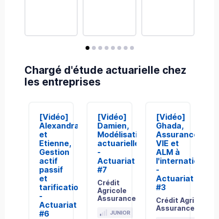
avis
avis
avis
avis
avis
avis
avis
avis
Chargé d'étude actuarielle chez
les entreprises
[Vidéo]
[Vidéo]
[Vidéo]
[
Alexandra
Damien,
Ghada,
J
et
Modélisation
Assurance
A
Etienne,
actuarielle
VIE et
-
Gestion
-
ALM à
A
actif
Actuariat
l'international
passif
#7
-
C
et
Actuariat
A
Crédit
tarification
#3
Agricole
-
Assurances
Découvrir
Crédit Agricole
Actuariat
Assurances
#6
JUNIOR