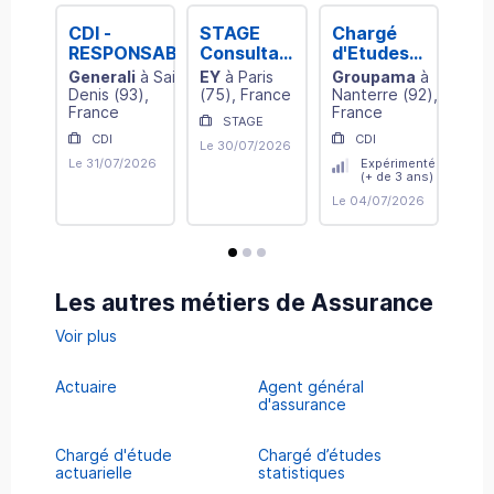
CDI -
STAGE
Chargé
RESPONSABLE
Consultant
d'Etudes
D'ETUDES
en
Actuarielles
Generali
à
Saint-
EY
à
Paris
Groupama
à
D'ACTUARIAT
Actuariat -
F/H/X
Denis
(
93
)
,
(
75
)
, France
Nanterre
(
92
)
,
N1 - H/F
Secteur
France
France
STAGE
Financier
CDI
CDI
Le 30/07/2026
H/F
Le 31/07/2026
Expérimenté
(+ de 3 ans)
Le 04/07/2026
avis
avis
avis
Les autres métiers de Assurance
Voir plus
Actuaire
Agent général
d'assurance
Chargé d'étude
Chargé d’études
actuarielle
statistiques