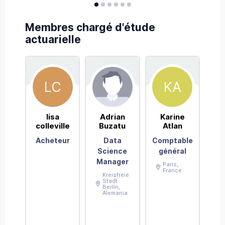
Dogfinance
avis
avis
avis
avis
avis
avis
Membres chargé d'étude
actuarielle
LC
KA
lisa
Adrian
Karine
A
colleville
Buzatu
Atlan
Dela
Acheteur
Data
Comptable
Con
Science
général
Manager
Paris
,
France
Kreisfreie
Stadt
Berlin
,
Alemania