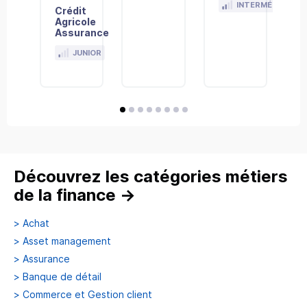
INTERMÉDIAIRE
Crédit
Agricole
Assurances
Découvrir
JUNIOR
avis
avis
avis
avis
avis
avis
avis
avis
Découvrez les catégories métiers
de la finance
→
>
Achat
>
Asset management
>
Assurance
>
Banque de détail
>
Commerce et Gestion client