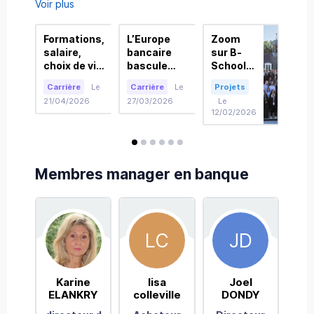
Voir plus
Formations,
L’Europe
Zoom
Car
salaire,
bancaire
sur B-
fin
choix de vie
bascule
School
:
: quel
dans la
by BNP
Fin
Carrière
Le
Carrière
Le
Projets
Car
domaine de
Crypto :
Paribas
ou
21/04/2026
27/03/2026
Le
Le
la finance
Pourquoi
stab
12/02/2026
11/1
choisir pour
BNP Paribas
?
sa carrière
et ses
consœurs
avis
avis
avis
avis
avis
avis
franchissent
Membres manager en banque
le cap
LC
JD
Karine
lisa
Joel
ELANKRY
colleville
DONDY
C