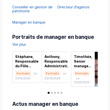
Conseiller en gestion de
Directeur d'agence
patrimoine
Manager en banque
Portraits de manager en banque
Voir plus
Stéphane,
Anthony,
Timothée,
Bas
Responsable
Responsable
Senior
Sen
du Pôle
Administration
manager
Man
Logistique
Générale & RH
chez
Ban
Portraits
Le
Portraits
Le
Portraits
Por
et Sécurité
Inspection
UTSIT
che
21/10/2025
02/10/2025
Le
Le
chez Crédit
Générale chez
BD
21/05/2025
06/1
Agricole
LCL
Charente
Périgord
avis
avis
avis
avis
avis
Actus manager en banque