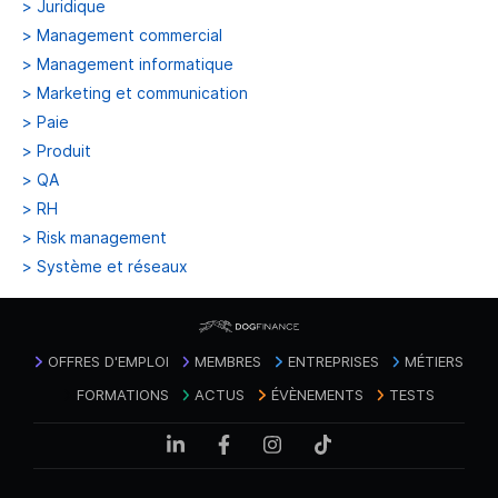
>
Juridique
>
Management commercial
>
Management informatique
>
Marketing et communication
>
Paie
>
Produit
>
QA
>
RH
>
Risk management
>
Système et réseaux
OFFRES D'EMPLOI
MEMBRES
ENTREPRISES
MÉTIERS
FORMATIONS
ACTUS
ÉVÈNEMENTS
TESTS