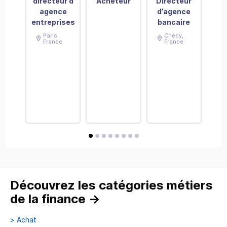
directeur d
Acheteur
Directeur
Di
agence
d’agence
Gén
entreprises
bancaire
a
Paris
,
Chécy
,
mis
France
France
cons
avis
avis
avis
avis
avis
avis
avis
avis
Découvrez les catégories métiers
de la finance
→
>
Achat