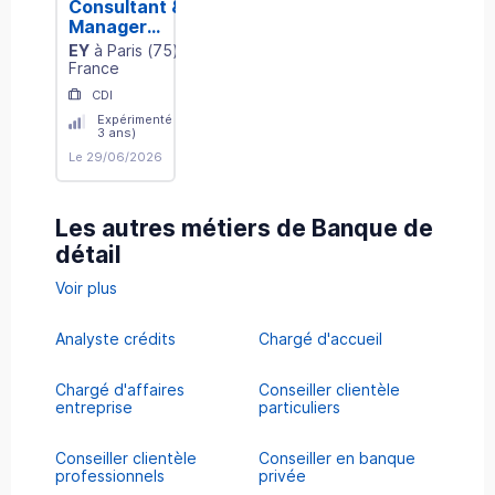
Consultant &
Manager
expérimenté -
EY
à
Paris
(
75
)
,
Business &
France
Technology
CDI
Transformation
Expérimenté (+ de
- Wealth &
3 ans)
Asset
Le 29/06/2026
Management
Les autres métiers de Banque de
détail
Voir plus
Analyste crédits
Chargé d'accueil
Chargé d'affaires
Conseiller clientèle
entreprise
particuliers
Conseiller clientèle
Conseiller en banque
professionnels
privée