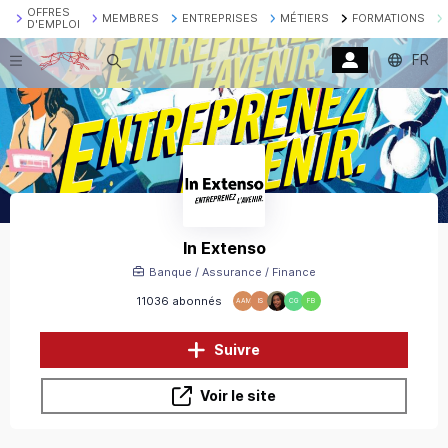
OFFRES
MEMBRES
ENTREPRISES
MÉTIERS
FORMATIONS
D'EMPLOI
FR
Recherche
In Extenso
Banque / Assurance / Finance
11036 abonnés
AAM
IS
CG
FB
Suivre
Voir le site