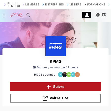
OFFRES
MEMBRES
ENTREPRISES
MÉTIERS
FORMATIONS
D'EMPLOI
FR
Recherche
KPMG
Banque / Assurance / Finance
35322 abonnés
JB
DMM
BAI
YK
Suivre
Voir le site